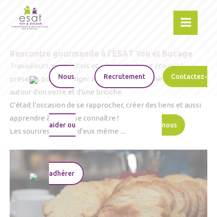
Rencontre gourmande à l'ESAT Yon et Bocage
Travailleurs, personnels et administrateurs étaient tous
Nous
Recrutement
Contactez-
présents pour échanger et partager un moment convivial
autour d'un verre et d'une brioche.
C'était l'occasion de se rapprocher, créer des liens et aussi
apprendre à mieux se connaître !
aider ou
nous
Les sourires parlent d'eux même ....
adhérer